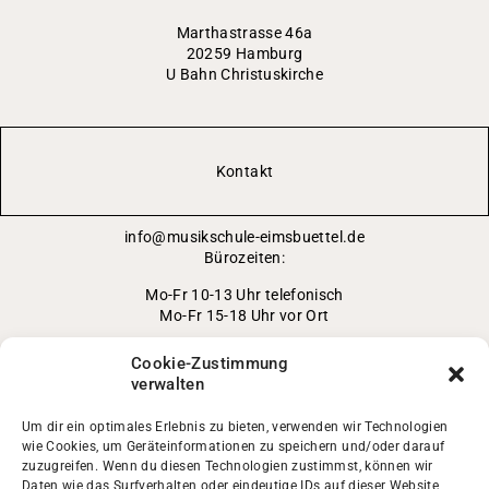
Marthastrasse 46a
20259 Hamburg
U Bahn Christuskirche
Kontakt
info@musikschule-eimsbuettel.de
Bürozeiten:
Mo-Fr 10-13 Uhr telefonisch
Mo-Fr 15-18 Uhr vor Ort
0152/ 042 414 93
Cookie-Zustimmung
verwalten
in den Ferien nur per Mail
Impressum
/
Datenschutz
Um dir ein optimales Erlebnis zu bieten, verwenden wir Technologien
wie Cookies, um Geräteinformationen zu speichern und/oder darauf
Cookie Richtlinie
zuzugreifen. Wenn du diesen Technologien zustimmst, können wir
Daten wie das Surfverhalten oder eindeutige IDs auf dieser Website