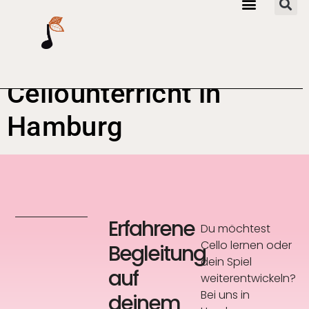
Cellounterricht in
Hamburg
Erfahrene
Du möchtest
Cello lernen oder
Begleitung
dein Spiel
auf
weiterentwickeln?
Bei uns in
deinem